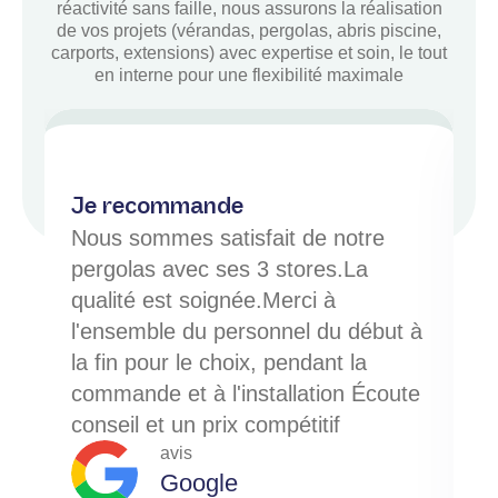
réactivité sans faille, nous assurons la réalisation
de vos projets (vérandas, pergolas, abris piscine,
carports, extensions) avec expertise et soin, le tout
en interne pour une flexibilité maximale
R
R
e
e
a
a
d
d
Je recommande
M
M
o
o
s
Nous sommes satisfait de notre
r
r
e
e
pergolas avec ses 3 stores.La
qualité est soignée.Merci à
l'ensemble du personnel du début à
la fin pour le choix, pendant la
s
commande et à l'installation Écoute
conseil et un prix compétitif
avis
Google