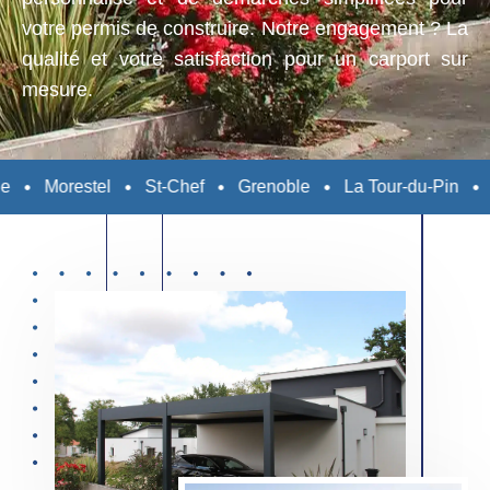
votre permis de construire. Notre engagement ? La
qualité et votre satisfaction pour un carport sur
mesure.
St-Chef
Grenoble
La Tour-du-Pin
L'Isle-d'Abeau