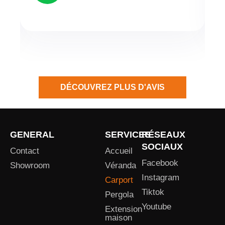
P
N
r
e
e
x
v
t
i
DÉCOUVREZ PLUS D'AVIS
o
u
s
GENERAL
SERVICES
RÉSEAUX
SOCIAUX
Contact
Accueil
Facebook
Showroom
Véranda
Instagram
Carport
Tiktok
Pergola
Youtube
Extension
maison