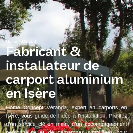
Skip
Menu
to
DEVIS GRATUIT
content
Home
»
Carport
Fabricant &
installateur de
carport aluminium
en Isère
Home Concept Véranda, expert en carports en
Isère, vous guide de l’idée à l’installation. Profitez
d’un service clé en main, d’un accompagnement
personnalisé et de démarches simplifiées pour